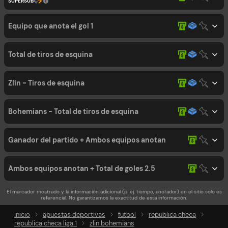
SUPERSUB
Equipo que anota el gol 1
Total de tiros de esquina
Zlín - Tiros de esquina
Bohemians - Total de tiros de esquina
Ganador del partido + Ambos equipos anotan
Ambos equipos anotan + Total de goles 2.5
El marcador mostrado y la información adicional (p. ej. tiempo, anotador) en el sitio solo es
referencial. No garantizamos la exactitud de esta información.
inicio
apuestas deportivas
futbol
republica checa
republica checa liga 1
zlin bohemians