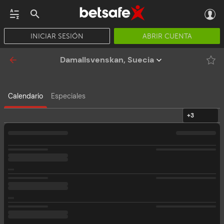
INICIAR SESIÓN
ABRIR CUENTA
CASINO EN VIVO
JACKPOTS
PÓKER
PROMOCIONES
APP
Damallsvenskan, Suecia
Calendario
Especiales
+3