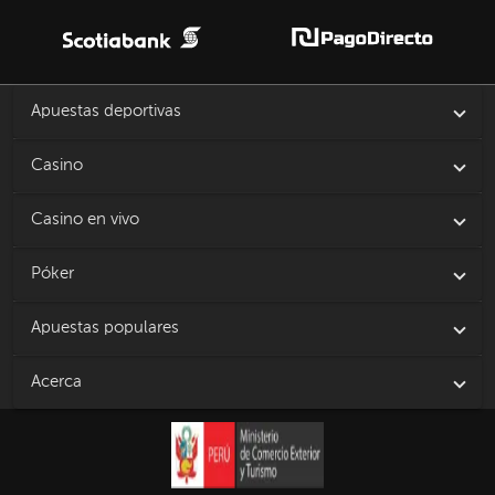
Apuestas deportivas
Casino
Casino en vivo
Póker
Apuestas populares
Acerca