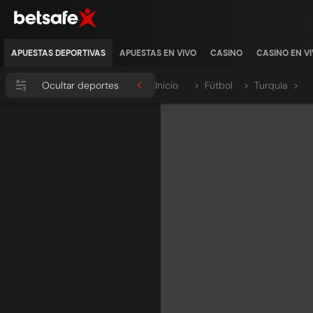
APUESTAS DEPORTIVAS
APUESTAS EN VIVO
CASINO
CASINO EN V
Ocultar deportes
Inicio
>
Fútbol
>
Turquía
>
Turquía Superliga
Inicio
Desafío Millonario
Calendario
Especiales
Tabla
Torneos de apuestas
Cuotas mejoradas
Transmisiones en vivo
Favoritos