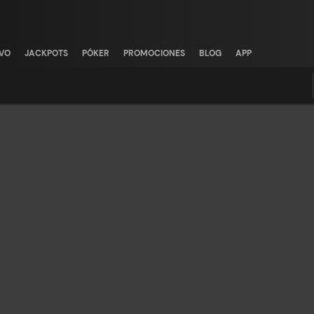
IVO
JACKPOTS
PÓKER
PROMOCIONES
BLOG
APP
 de clasificación