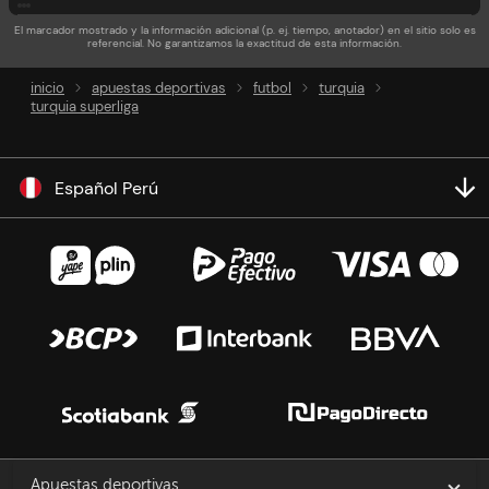
El marcador mostrado y la información adicional (p. ej. tiempo, anotador) en el sitio solo es
referencial. No garantizamos la exactitud de esta información.
inicio
apuestas deportivas
futbol
turquia
turquia superliga
Apuestas online de Turquía Superliga en
Betsafe
Mostrar más
Español Perú
By clicking “Accept All Cookies”, you agree to the storing of cookies on
your device to enhance site navigation, analyze site usage, and assist in
our marketing efforts.