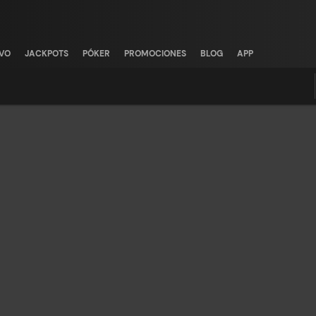
IVO
JACKPOTS
PÓKER
PROMOCIONES
BLOG
APP
Especiales