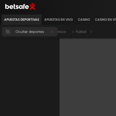
APUESTAS DEPORTIVAS
APUESTAS EN VIVO
CASINO
CASINO EN V
Ocultar deportes
Inicio
>
Fútbol
>
Todos USA
Inicio
Desafío Millonario
Calendario
Eventos & Ligas
Torneos de apuestas
Cuotas mejoradas
Transmisiones en vivo
Favoritos