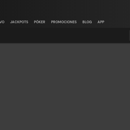
IVO
JACKPOTS
PÓKER
PROMOCIONES
BLOG
APP
Especiales