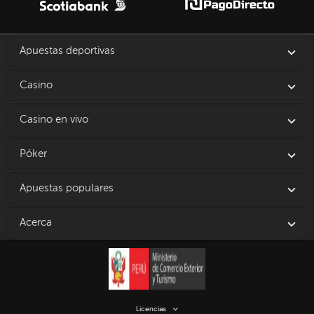
Apuestas deportivas
Casino
Casino en vivo
Póker
Apuestas populares
Acerca
Licencias