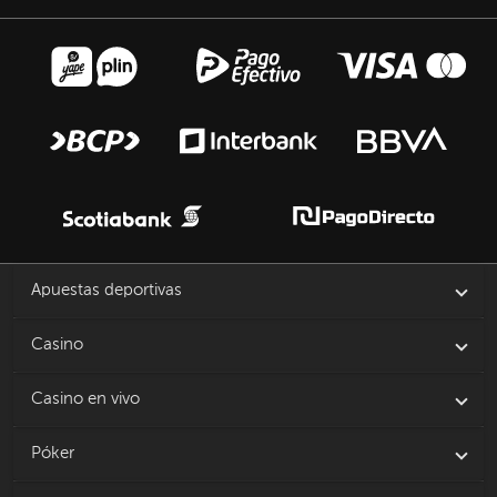
Apuestas deportivas
Casino
Casino en vivo
Póker