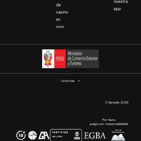
nuestra
de
app
casino
en
vivo
Licencias
© Betsafe 2026
Por favor,
juega con responsabilidad.