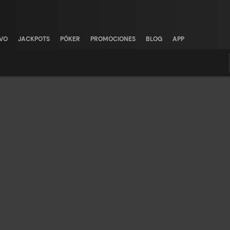
IVO
JACKPOTS
PÓKER
PROMOCIONES
BLOG
APP
de games
Total de games jugados
Ganador de Set
Set 1 Hándicap
er Set
Ganador del partido
1
2
3
Bolelli S / Vavassori A
Luz O / Matos R
3
0
0
N
2.00
1.70
5
0
0