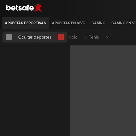
APUESTAS DEPORTIVAS
APUESTAS EN VIVO
CASINO
CASINO EN V
Ocultar deportes
Inicio
>
Tenis
>
Todos ATP
Inicio
Desafío Millonario
Calendario
Eventos & Ligas
Torneos de apuestas
Ganador del partido
Hándicap 
Cuotas mejoradas
En vivo
Transmisiones en vivo
ATP Montreal - Doubles
1
Bolelli S / Vavassori A
15
Favoritos
Luz O / Matos R
15