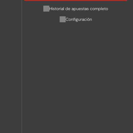
Juegos del partido
más de 20.5
menos de 20.5
Historial de apuestas completo
o disponible
1.90
1.75
Configuración
Juegos del partido
.5
Arnaldi, Matteo
-1.5
más de 24.5
menos de 24.5
1.80
1.75
1.95
Juegos del partido
Michelsen, Alex
+0.5
más de 27.5
menos de 27.5
1.90
2.25
1.57
o disponible
No disponible
Juegos del partido
Shelton, Ben
-3.5
más de 22.5
menos de 22.5
1.88
1.79
1.91
Juegos del partido