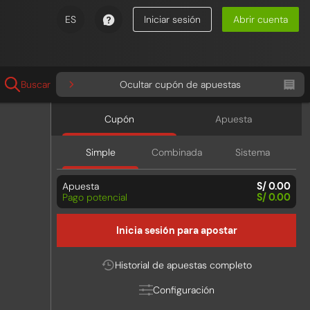
ES
Iniciar sesión
Abrir cuenta
English
Español Perú
Buscar
Ocultar cupón de apuestas
Cupón
Apuesta
Simple
Combinada
Sistema
Apuesta
S/ 0.00
Pago potencial
S/ 0.00
Inicia sesión para apostar
Historial de apuestas completo
Configuración