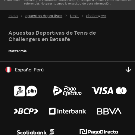
referencial. No garantizamos la exactitud de esta información.
inicio
apuestas deportivas
tenis
challengers
Apuestas Deportivas de Tenis de
Challengers en Betsafe
Mostrar más
Español Perú