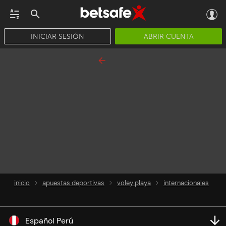
INICIAR SESIÓN
ABRIR CUENTA
CASINO EN VIVO
JACKPOTS
PÓKER
PROMOCIONES
APP
inicio
apuestas deportivas
voley playa
internacionales
Español Perú