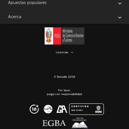
Apuestas populares
Acerca
Licencias
© Betsafe 2026
Por favor,
juega con responsabilidad.