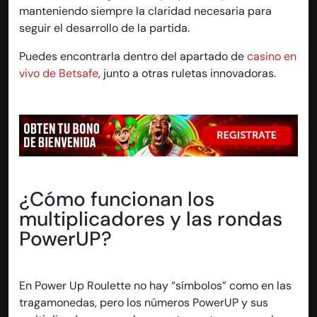
manteniendo siempre la claridad necesaria para
seguir el desarrollo de la partida.
Puedes encontrarla dentro del apartado de
casino en
vivo de Betsafe
, junto a otras ruletas innovadoras.
¿Cómo funcionan los
multiplicadores y las rondas
PowerUP?
En Power Up Roulette
no hay “símbolos”
como en las
tragamonedas, pero los números PowerUP y sus