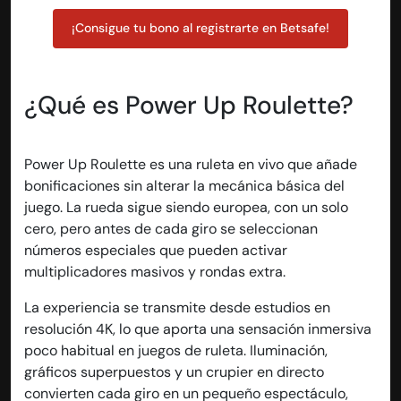
¡Consigue tu bono al registrarte en Betsafe!
¿Qué es Power Up Roulette?
Power Up Roulette es una
ruleta en vivo
que
añade
bonificaciones
sin alterar la mecánica básica del
juego. La rueda sigue siendo
europea
, con un solo
cero, pero antes de cada giro se seleccionan
números especiales
que pueden activar
multiplicadores masivos y rondas extra.
La experiencia se transmite desde
estudios en
resolución 4K
, lo que aporta una sensación inmersiva
poco habitual en juegos de ruleta. Iluminación,
gráficos superpuestos y un
crupier en directo
convierten cada giro en un pequeño espectáculo,