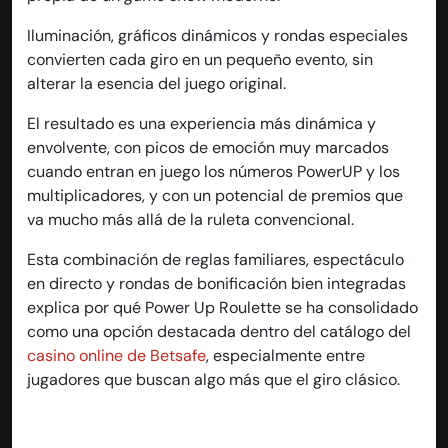
Iluminación, gráficos dinámicos y rondas especiales
convierten cada giro en un pequeño evento, sin
alterar la esencia del juego original.
El resultado es una experiencia más dinámica y
envolvente, con
picos de emoción muy marcados
cuando entran en juego
los números PowerUP y los
multiplicadores
, y con un potencial de premios que
va mucho más allá de la ruleta convencional.
Esta combinación de
reglas familiares, espectáculo
en directo y rondas de bonificación bien integradas
explica por qué Power Up Roulette se ha consolidado
como una opción destacada dentro del catálogo del
casino online de Betsafe
, especialmente entre
jugadores que buscan algo más que el giro clásico.