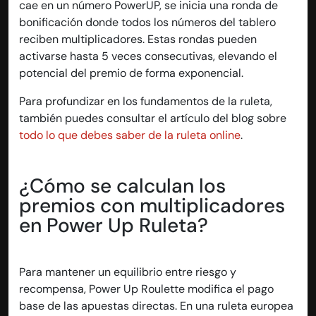
cae en un número PowerUP, se inicia una
ronda de
bonificación
donde todos los números del tablero
reciben multiplicadores. Estas rondas
pueden
activarse hasta 5 veces consecutivas
, elevando el
potencial del premio de forma exponencial.
Para profundizar en los fundamentos de la ruleta,
también puedes consultar el artículo del blog sobre
todo lo que debes saber de la ruleta online
.
¿Cómo se calculan los
premios con multiplicadores
en Power Up Ruleta?
Para mantener un equilibrio entre riesgo y
recompensa, Power Up Roulette modifica el pago
base de las apuestas directas. En una
ruleta europea