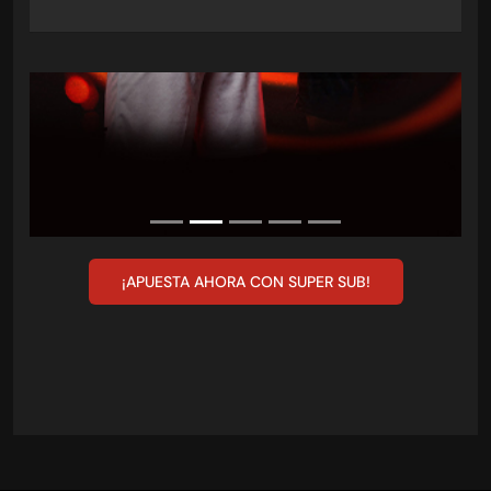
¡PARTICIPÁ!