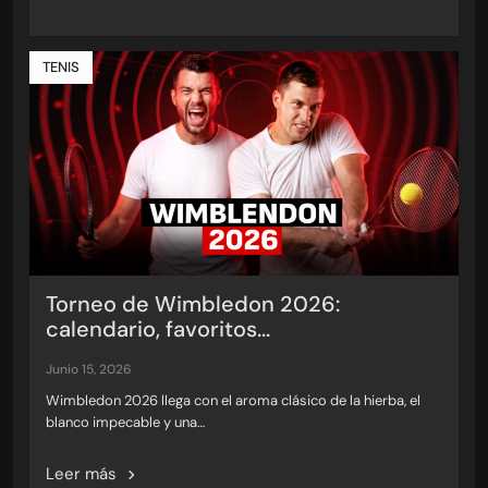
TENIS
Torneo de Wimbledon 2026:
calendario, favoritos...
junio 15, 2026
Wimbledon 2026 llega con el aroma clásico de la hierba, el
blanco impecable y una…
Leer más