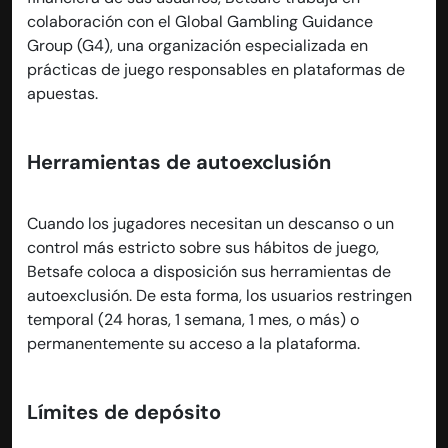
colaboración con el
Global Gambling Guidance
Group (G4)
, una organización especializada en
prácticas de juego responsables en plataformas de
apuestas.
Herramientas de autoexclusión
Cuando los jugadores necesitan un descanso o un
control más estricto sobre sus hábitos de juego,
Betsafe coloca a disposición sus
herramientas de
autoexclusión
. De esta forma, los usuarios restringen
temporal (24 horas, 1 semana, 1 mes, o más) o
permanentemente su acceso a la plataforma.
Límites de depósito