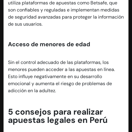
utiliza plataformas de apuestas como
Betsafe
, que
son
confiables y reguladas
e implementan medidas
de seguridad avanzadas para proteger la información
de sus usuarios.
Acceso de menores de edad
Sin el control adecuado de las plataformas, los
menores pueden acceder a las apuestas en línea.
Esto influye negativamente en su desarrollo
emocional y aumenta el riesgo de problemas de
adicción en la adultez.
5 consejos para realizar
apuestas legales en Perú