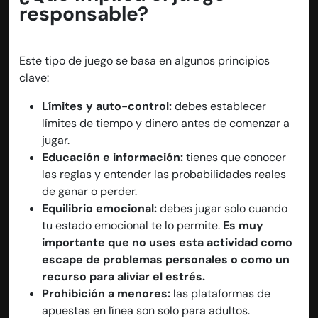
responsable?
Este tipo de juego se basa en algunos principios
clave:
Límites y auto-control:
debes establecer
límites de tiempo y dinero antes de comenzar a
jugar.
Educación e información:
tienes que conocer
las reglas y entender las probabilidades reales
de ganar o perder.
Equilibrio emocional:
debes jugar solo cuando
tu estado emocional te lo permite.
Es muy
importante que no uses esta actividad como
escape de problemas personales o como un
recurso para aliviar el estrés.
Prohibición a menores:
las plataformas de
apuestas en línea son solo para adultos.