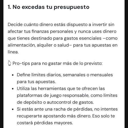
1. No excedas tu presupuesto
Decide cuánto dinero estás dispuesto a invertir sin
afectar tus finanzas personales y
nunca uses dinero
que tienes destinado para gastos esenciales
–como
alimentación, alquiler o salud– para tus apuestas en
línea.
👆 Pro-tips para no gastar más de lo previsto:
Define límites diarios, semanales o mensuales
para tus apuestas.
Utiliza las herramientas que te ofrecen las
plataformas de juego responsable, como límites
de depósito o autocontrol de gastos.
Si estás ante una racha de pérdidas, no intentes
recuperarte
apostando más dinero. Eso solo te
costará pérdidas mayores.