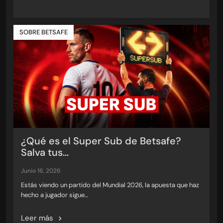
SOBRE BETSAFE
¿Qué es el Super Sub de Betsafe?
Salva tus...
junio 16, 2026
Estás viendo un partido del Mundial 2026, la apuesta que haz
hecho a jugador sigue…
Leer más