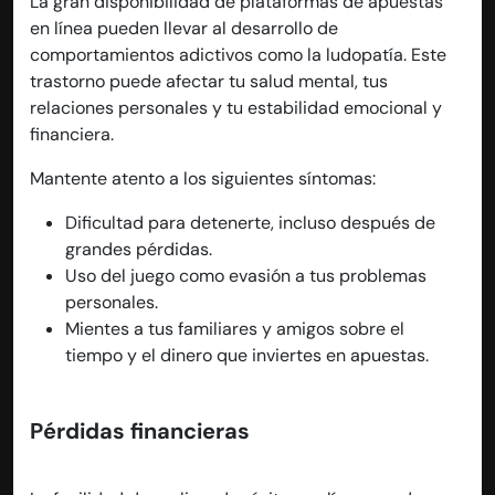
La gran disponibilidad de plataformas de apuestas
en línea pueden llevar al desarrollo de
comportamientos adictivos como la ludopatía. Este
trastorno puede afectar tu salud mental, tus
relaciones personales y tu estabilidad emocional y
financiera.
Mantente atento a los siguientes síntomas:
Dificultad para detenerte, incluso después de
grandes pérdidas.
Uso del juego como evasión a tus problemas
personales.
Mientes a tus familiares y amigos sobre el
tiempo y el dinero que inviertes en apuestas.
Pérdidas financieras