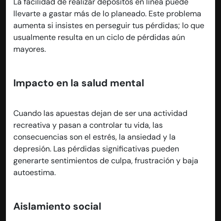
La facilidad de realizar depósitos en línea puede
llevarte a gastar más de lo planeado. Este problema
aumenta si insistes en perseguir tus pérdidas; lo que
usualmente resulta en un ciclo de pérdidas aún
mayores.
Impacto en la salud mental
Cuando las apuestas dejan de ser una actividad
recreativa y pasan a controlar tu vida, las
consecuencias son el estrés, la ansiedad y la
depresión. Las pérdidas significativas pueden
generarte sentimientos de culpa, frustración y baja
autoestima.
Aislamiento social