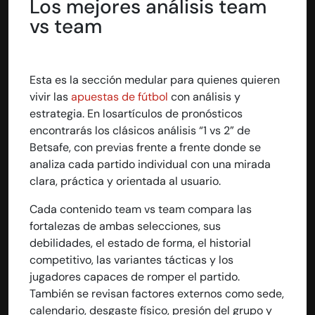
Los mejores análisis team
vs team
Esta es la sección medular para quienes quieren
vivir las
apuestas de fútbol
con análisis y
estrategia. En los
artículos de pronósticos
encontrarás los
clásicos análisis “1 vs 2” de
Betsafe
, con previas frente a frente donde se
analiza cada partido individual con una mirada
clara, práctica y orientada al usuario.
Cada contenido team vs team compara las
fortalezas de ambas selecciones, sus
debilidades, el estado de forma, el historial
competitivo, las variantes tácticas y los
jugadores capaces de romper el partido.
También se revisan factores externos como sede,
calendario, desgaste físico, presión del grupo y