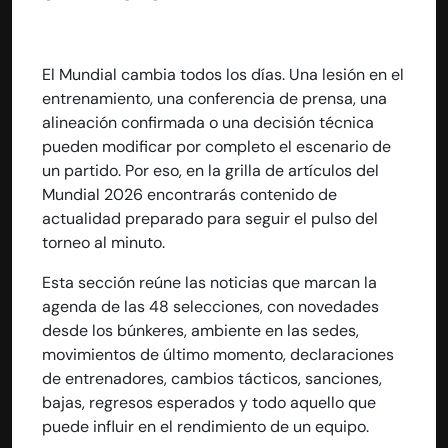
El Mundial cambia todos los días. Una lesión en el
entrenamiento, una conferencia de prensa, una
alineación confirmada o una decisión técnica
pueden modificar por completo el escenario de
un partido. Por eso, en la grilla de artículos del
Mundial 2026
encontrarás contenido de
actualidad
preparado para seguir el pulso del
torneo al minuto.
Esta sección reúne las noticias que marcan la
agenda de las 48 selecciones, con novedades
desde los búnkeres,
ambiente en las sedes,
movimientos de último momento, declaraciones
de entrenadores, cambios tácticos, sanciones,
bajas, regresos
esperados y todo aquello que
puede influir en el rendimiento de un equipo.