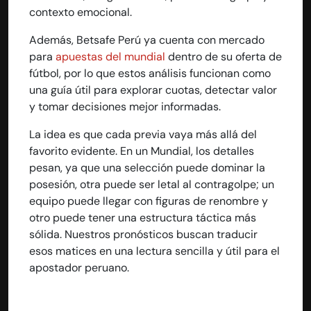
contexto emocional.
Además,
Betsafe Perú
ya cuenta con mercado
para
apuestas del mundial
dentro de su oferta de
fútbol, por lo que estos análisis funcionan como
una guía útil para explorar cuotas, detectar valor
y tomar decisiones mejor informadas.
La idea es que cada previa vaya más allá del
favorito evidente. En un Mundial, los detalles
pesan, ya que una selección puede dominar la
posesión, otra puede ser letal al contragolpe; un
equipo puede llegar con figuras de renombre y
otro puede tener una estructura táctica más
sólida. Nuestros pronósticos buscan traducir
esos matices en una lectura sencilla y útil para el
apostador peruano.