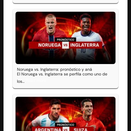
: francia vs. españa pronóstico y análisis de semifi
Noruega vs. Inglaterra: pronóstico y análisis de los cuartos 
El Noruega vs. Inglaterra se perfila como uno de
Read more
los…
: noruega vs. inglaterra: pronóstico y análisis de los cuartos 