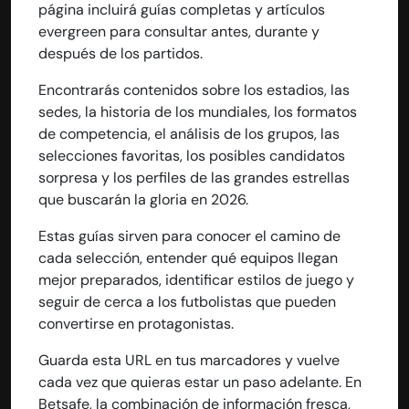
página incluirá guías completas y artículos
evergreen para consultar antes, durante y
después de los partidos.
Encontrarás contenidos sobre los estadios, las
sedes, la historia de los mundiales, los formatos
de competencia, el análisis de los grupos, las
selecciones favoritas, los posibles candidatos
sorpresa y los perfiles de las grandes estrellas
que buscarán la gloria en 2026.
Estas guías sirven para conocer el camino de
cada selección, entender qué equipos llegan
mejor preparados, identificar estilos de juego y
seguir de cerca a los futbolistas que pueden
convertirse en protagonistas.
Guarda esta URL en tus marcadores y vuelve
cada vez que quieras estar un paso adelante.
En
Betsafe, la combinación de información fresca,