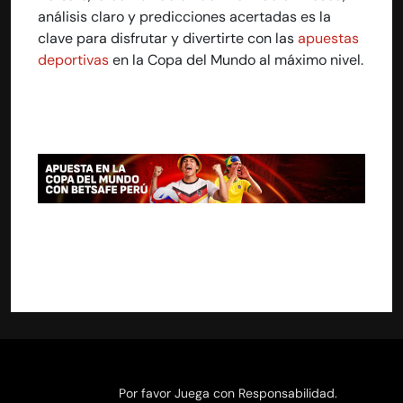
análisis claro y predicciones acertadas es la
clave para disfrutar y divertirte con las
apuestas
deportivas
en la Copa del Mundo al máximo nivel.
Por favor Juega con Responsabilidad.