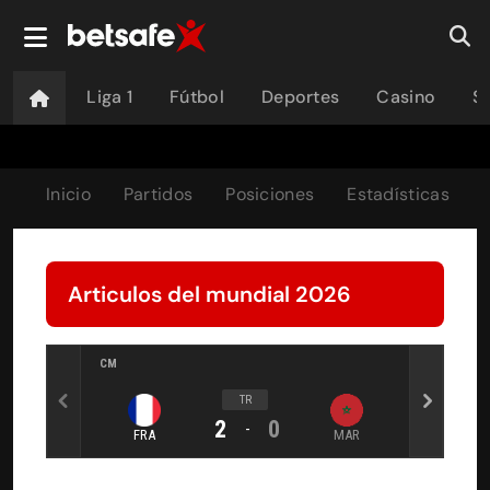
Liga 1
Fútbol
Deportes
Casino
S
Inicio
Partidos
Posiciones
Estadísticas
Articulos del mundial 2026
CM
CM
TR
2
0
-
FRA
MAR
ESP