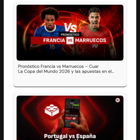
Pronóstico Francia vs Marruecos – Cuartos de Final del Mun
La Copa del Mundo 2026 y las apuestas en el…
Read more
: pronóstico francia vs marruecos – cuartos de final del mundial 