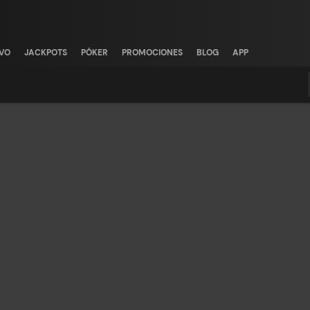
IVO
JACKPOTS
PÓKER
PROMOCIONES
BLOG
APP
 de clasificación