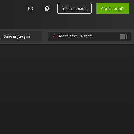
ES
Iniciar sesión
Abrir cuenta
English
Español Perú
Mostrar mi Betsafe
Buscar juegos