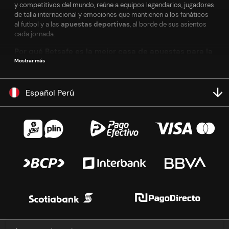
y competitivos del mundo, reúne a equipos legendarios, jugadores
de talla internacional y emociones que mantienen a los fanáticos
al futbol y a las
apuestas deportivas
, al borde de sus asientos
cada jornada.
Por qué Betsafe es la mejor casa de apuestas para la
Premier League
Mostrar más
Betsafe proporciona un
amplio conjunto de beneficios para
sus usuarios
en relación con las
apuestas deportivas
en la
Español Perú
Premier League. Desde las cuotas hasta las licencias de
operación, ofrecemos una experiencia singular y cautivadora a los
usuarios. Observa atentamente todo lo que te ofrecemos:
Ventaja
Descripción
Nos constituimos como la primera casa de apuestas deportivas en
Perú. Somos la empresa que brinda la mejor propuesta en cuotas y
La
en fútbol y en la EPL, destacando por nuestro servicio inigualable al
reputación y
cliente y los
permisos para operar de la Dirección General de
seriedad
Juegos de Casino y Máquinas Tragamonedas del Ministerio de
Comercio Exterior y Turismo del país.
Las
odds
que encontrarás en cada uno de nuestros partidos de la
Mejores
Premier League y otros mercados de apuestas deportivas
cuotas
difícilmente pueda ser igualada por otras bookies. Revisa cada una
de nuestras propuestas para este torneo y lo comprobarás.
Cada acontecimiento deportivo es singular e inigualable y esto es
Promociones
así para la Premier League. Por esta razón, en Betsafe apoyamos a