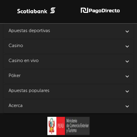
Apuestas deportivas
Casino
Casino en vivo
Póker
Apuestas populares
Acerca