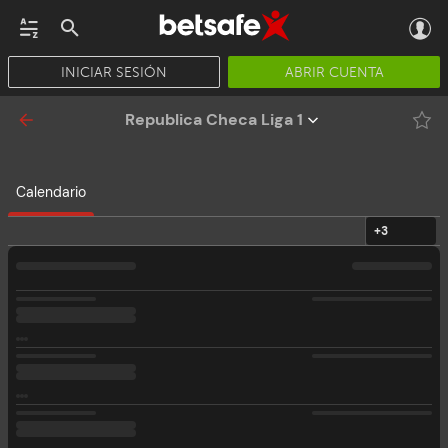
INICIAR SESIÓN
ABRIR CUENTA
CASINO EN VIVO
JACKPOTS
PÓKER
PROMOCIONES
APP
Republica Checa Liga 1
Calendario
+3