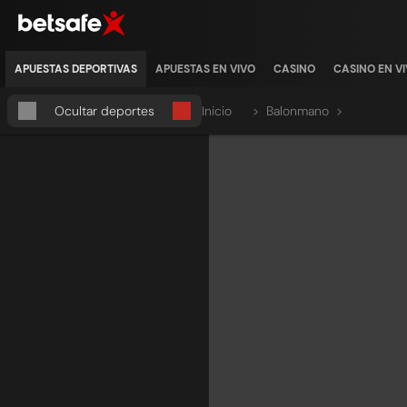
APUESTAS DEPORTIVAS
APUESTAS EN VIVO
CASINO
CASINO EN V
Ocultar deportes
Inicio
>
Balonmano
>
Todo Balonmano, Interna
Inicio
Desafío Millonario
Calendario
Eventos & Ligas
Torneos de apuestas
En vivo
Cuotas mejoradas
Juegos Centroamericanos y del Caribe (F)
Transmisiones en vivo
Mexico W
Puerto Rico W
Favoritos
Eventos de hoy