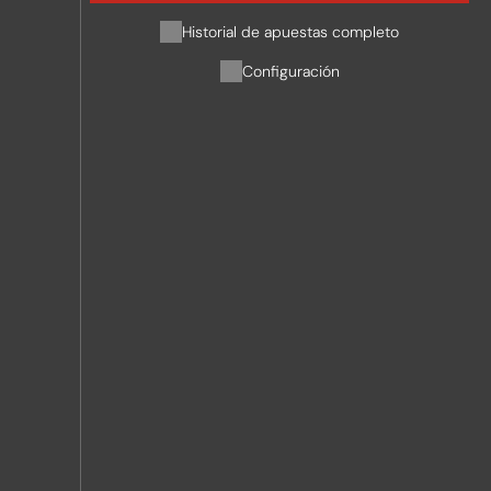
Historial de apuestas completo
Goles Totales
Republic
+0.5
Cuba
-0.5
más de 56.5
menos
Configuración
.30
1.51
1.77
empo, anotador) en el sitio solo es referencial. No garantizamos la exactitud de esta información.
etsafe