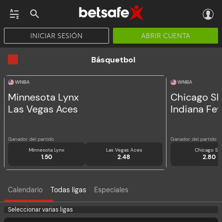
INICIAR SESIÓN
ABRIR CUENTA
CASINO EN VIVO
JACKPOTS
PÓKER
PROMOCIONES
APP
Básquetbol
WNBA
WNBA
Minnesota Lynx
Chicago Sk
Las Vegas Aces
Indiana Fe
Ganador del partido
Ganador del partido
Minnesota Lynx
Las Vegas Aces
Chicago Sk
1.50
2.48
2.80
Calendario
Todas ligas
Especiales
Seleccionar varias ligas