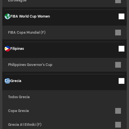
Euroleague
FIBA World Cup Women
FIBA Copa Mundial (F)
Filipinas
Philippines Governor's Cup
Grecia
Todos Grecia
Copa Grecia
Grecia A1 Ethniki (F)