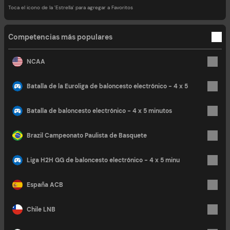
Toca el icono de la 'Estrella' para agregar a Favoritos
Competencias más populares
NCAA
Batalla de la Euroliga de baloncesto electrónico - 4 x 5
Batalla de baloncesto electrónico - 4 x 5 minutos
Brazil Campeonato Paulista de Basquete
Liga H2H GG de baloncesto electrónico - 4 x 5 minu
España ACB
Chile LNB