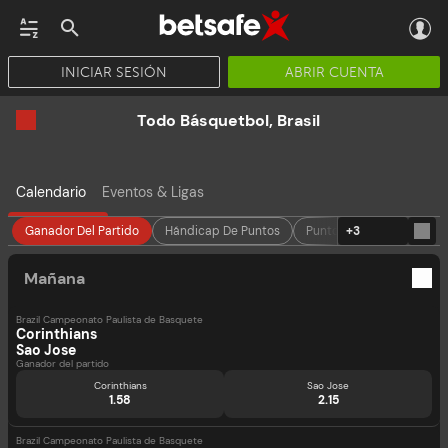
INICIAR SESIÓN
ABRIR CUENTA
CASINO EN VIVO
JACKPOTS
PÓKER
PROMOCIONES
APP
Todo Básquetbol, Brasil
Calendario
Eventos & Ligas
Ganador Del Partido
Hándicap De Puntos
Puntos Totales
+3
Mañana
Brazil Campeonato Paulista de Basquete
Corinthians
Sao Jose
Ganador del partido
Corinthians
Sao Jose
1.58
2.15
Brazil Campeonato Paulista de Basquete