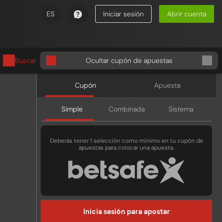
ES
Iniciar sesión
Abrir cuenta
English
Español Perú
Buscar
Ocultar cupón de apuestas
Cupón
Apuesta
Simple
Combinada
Sistema
Deberás tener 1 selección como mínimo en tu cupón de
apuestas para colocar una apuesta.
Mapas: Hándicap
Mapas: t
Grêmio Esports
Bestia
-1.5
Grêmio Esports
+1.5
3.50
1.48
2.50
Inicia sesión para apostar