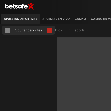
APUESTAS DEPORTIVAS
APUESTAS EN VIVO
CASINO
CASINO EN V
Ocultar deportes
Inicio
>
Esports
>
Todos Counter Strike
Inicio
Desafío Millonario
Calendario
Eventos & Ligas
Torneos de apuestas
Cuotas mejoradas
En vivo
Transmisiones en vivo
CS: BB Storm
Mapa 1
Ganador
1
2
3
Bestia
9
0
0
0
Grêmio Esports
6
0
0
0
Favoritos