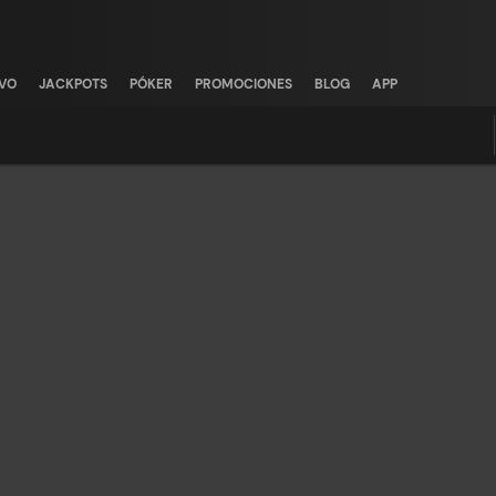
IVO
JACKPOTS
PÓKER
PROMOCIONES
BLOG
APP
Mapa 1: ganador
Bestia
Grêmio Esports
Bestia
1.06
7.00
1.25