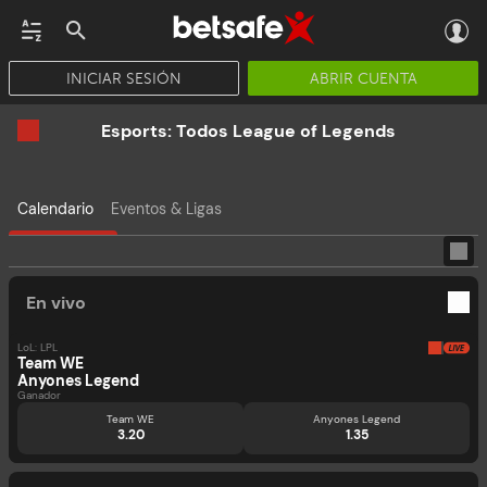
INICIAR SESIÓN
ABRIR CUENTA
CASINO EN VIVO
JACKPOTS
PÓKER
PROMOCIONES
APP
Esports: Todos League of Legends
Calendario
Eventos & Ligas
En vivo
LoL: LPL
Team WE
Anyones Legend
Ganador
Team WE
Anyones Legend
3.20
1.35