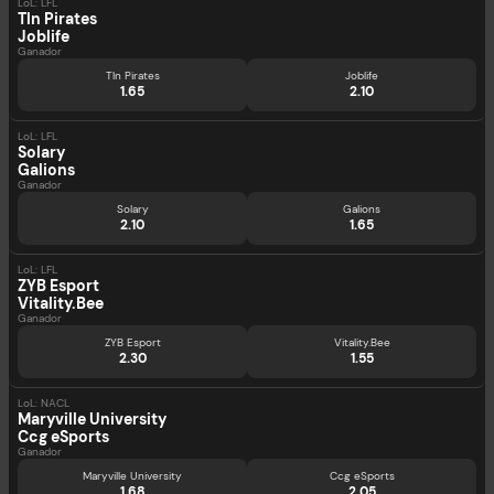
LoL: LFL
Tln Pirates
Joblife
Ganador
Tln Pirates
Joblife
1.65
2.10
LoL: LFL
Solary
Galions
Ganador
Solary
Galions
2.10
1.65
LoL: LFL
ZYB Esport
Vitality.Bee
Ganador
ZYB Esport
Vitality.Bee
2.30
1.55
LoL: NACL
Maryville University
Ccg eSports
Ganador
Maryville University
Ccg eSports
1.68
2.05