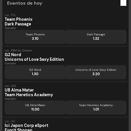
Eventos de hoy
LoL: TCL
Team Phoenix
Dark Passage
Ganador
Team Phoenix
Dark Passage
3.10
1.32
LoL: PRM 1st Division
G2 Nord
Unicorns of Love Sexy Edition
Ganador
G2 Nord
Unicorns of Love Sexy Edition
1.30
3.20
LoL: LES
UB Alma Mater
Team Heretics Academy
Ganador
UB Alma Mater
Team Heretics Academy
11.00
1.01
LoL: LFL
Ici Japon Corp eSport
Esprit Shonen