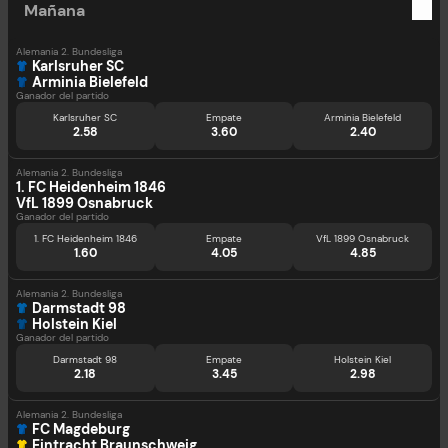
Mañana
Alemania 2. Bundesliga
Karlsruher SC
Arminia Bielefeld
Ganador del partido
Karlsruher SC
Empate
Arminia Bielefeld
2.58
3.60
2.40
Alemania 2. Bundesliga
1. FC Heidenheim 1846
VfL 1899 Osnabruck
Ganador del partido
1. FC Heidenheim 1846
Empate
VfL 1899 Osnabruck
1.60
4.05
4.85
Alemania 2. Bundesliga
Darmstadt 98
Holstein Kiel
Ganador del partido
Darmstadt 98
Empate
Holstein Kiel
2.18
3.45
2.98
Alemania 2. Bundesliga
FC Magdeburg
Eintracht Braunschweig