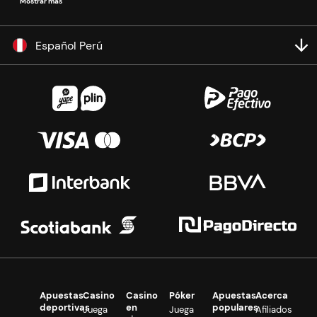
Mostrar más
Español Perú
Apuestas
Casino
Casino
Póker
Apuestas
Acerca
deportivas
en
populares
Juega
Juega
Afiliados