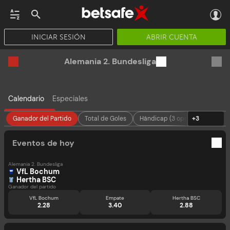
INICIAR SESIÓN
ABRIR CUENTA
CASINO EN VIVO
JACKPOTS
PÓKER
PROMOCIONES
APP
Alemania 2. Bundesliga
Calendario
Especiales
Ganador del Partido
Total de Goles
Hándicap (3 opciones)
+3
Amb
Eventos de hoy
Alemania 2. Bundesliga
VfL Bochum
Hertha BSC
Ganador del partido
VfL Bochum
Empate
Hertha BSC
2.28
3.40
2.88