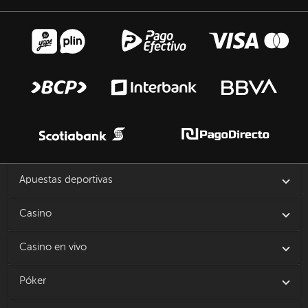
Apuestas deportivas
Casino
Casino en vivo
Póker