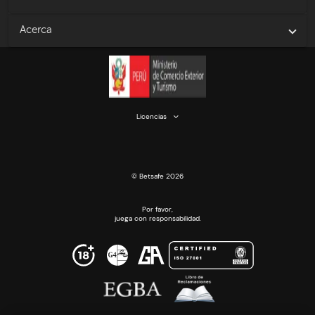
Además, recuerda que puedes disfrutar de apuestas especiales como número de
córners o tarjetas en cada encuentro.
Acerca
Eventos y ligas de fútbol español más importantes
para apostar en Betsafe
Te dejamos en una tabla el resumen de todos los campeonatos y ligas españolas
de fútbol en las que puedes hacer tus apuestas en
Betsafe
:
Liga de
Descripción
Licencias
fútbol
Es el Campeonato de España
Copa del Rey
, una de las competiciones
más importantes del fútbol de la nación. Este torneo cuenta con la
participación de 125 clubes provenientes de las cinco divisiones
nacionales, las distintas divisiones territoriales y la Copa RFEF. Se trata
del campeonato de fútbol más antiguo del país, pues se juega
oficialmente desde 1903.
© Betsafe 2026
Copa del
Rey
El equipo ganador recibe el título de "campeón de España". Hasta la
fecha, dieciséis clubes han conseguido alzarse con este trofeo.El
Por favor,
Fútbol Club Barcelona es el máximo ganador en la historia del
juega con responsabilidad.
certamen con un total de treinta y un títulos. En cuanto a los
jugadores, Lionel Messi y Sergio Busquets destacan por haber
disputado diez finales cada uno.
La Liga
es oficialmente conocida como Campeonato Nacional de Liga
de Primera División. Es la categoría más alta del fútbol masculino
dentro del Sistema de ligas de España y una de las competiciones más
destacadas del país, de Europa y del mundo.
La Liga
Desde 1984, su organización está a cargo de la Liga Nacional de Fútbol
Profesional, que tomó el relevo de la Real Federación Española de
Fútbol (RFEF). Su primera edición se celebró en la temporada 1928-29.