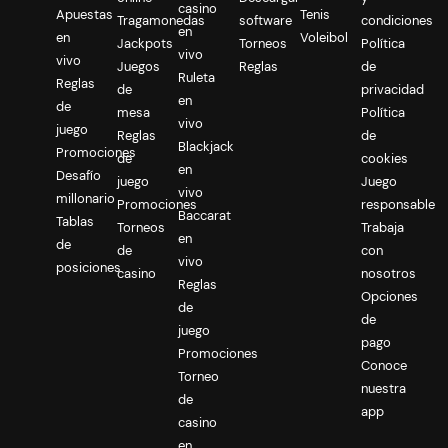
casino
Apuestas
Tenis
Tragamonedas
software
condiciones
en
en
Voleibol
Jackpots
Torneos
Política
vivo
vivo
Juegos
Reglas
de
Ruleta
Reglas
de
privacidad
en
de
mesa
Política
vivo
juego
Reglas
de
Blackjack
Promociones
de
cookies
en
Desafío
juego
Juego
vivo
millonario
Promociones
responsable
Baccarat
Tablas
Torneos
Trabaja
en
de
de
con
vivo
posiciones
casino
nosotros
Reglas
Opciones
de
de
juego
pago
Promociones
Conoce
Torneo
nuestra
de
app
casino
en