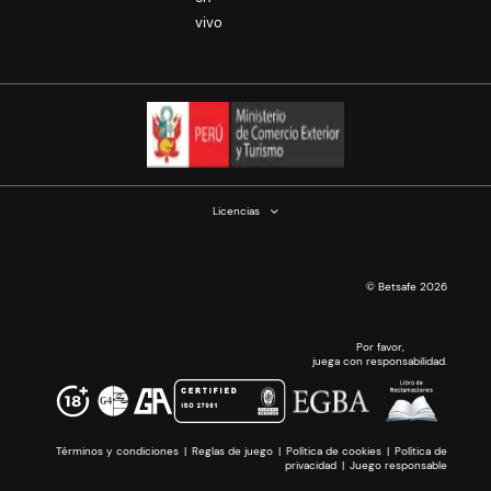
vivo
Licencias
© Betsafe 2026
Por favor,
juega con responsabilidad.
Términos y condiciones
Reglas de juego
Política de cookies
Política de
privacidad
Juego responsable