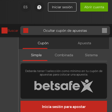
ES
Iniciar sesión
Abrir cuenta
English
Español Perú
Buscar
Ocultar cupón de apuestas
Cupón
Apuesta
Simple
Combinada
Sistema
d
1er Tiempo - Ganador
1er Tiempo - Total de Goles
Deberás tener 1 selección como mínimo en tu cupón de
apuestas para colocar una apuesta.
Hándicap (3 opciones)
Ambos e
menos de 2.5
Tepatitlán FC
-1
Empate
+1
Atlético La Paz
+1
2.00
3.85
4.00
1.63
Inicia sesión para apostar