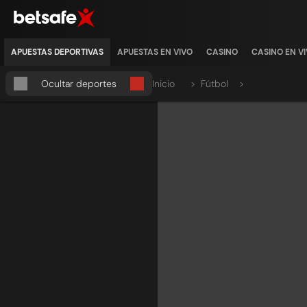
APUESTAS DEPORTIVAS
APUESTAS EN VIVO
CASINO
CASINO EN V
Ocultar deportes
Inicio
>
Fútbol
>
Todos México
Inicio
Desafío Millonario
Calendario
Eventos & Ligas
Torneos de apuestas
Ganador del Partido
Total de G
Cuotas mejoradas
Mañana
Transmisiones en vivo
México Liga de Expansión
Ganador de
Tepatitlán FC
Tepati
Atlético La Paz
2.
Favoritos