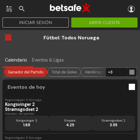
INICIAR SESIÓN
ABRIR CUENTA
CASINO EN VIVO
JACKPOTS
PÓKER
PROMOCIONES
APP
Fútbol: Todos Noruega
Calendario
Eventos & Ligas
Ganador del Partido
Total de Goles
Hándicap (3 opciones)
+3
Amb
Eventos de hoy
Regionsligaen 5 Noruega
Kongsvinger 2
Strømsgodset 2
Ganador del partido
Kongsvinger 2
Empate
Strømsgodset 2
1.68
4.25
3.55
Regionsligaen 6 Noruega