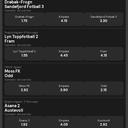
Drøbak-Frogn
Sandefjord Fotball 3
Ganador del partido
Drøbak-Frogn
Empate
Sandefjord Fotball 3
1.75
4.15
3.30
Regionsligaen 6 Noruega
Lyn Toppfotball 2
Fram
Ganador del partido
Lyn Toppfotball 2
Empate
Fram
1.55
4.45
4.15
OBOS-ligaen
Moss FK
Odd
Ganador del partido
Moss FK
Empate
Odd
2.92
3.90
2.15
Regionsligaen 3 Noruega
Åsane 2
Austevoll
Ganador del partido
Åsane 2
Empate
Austevoll
1.92
4.05
2.92