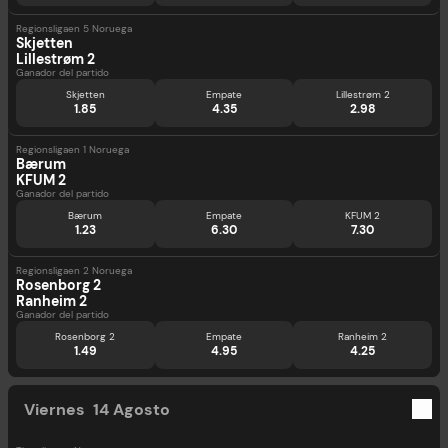
Regionsligaen 5 Noruega
Skjetten
Lillestrøm 2
Ganador del partido
Skjetten
Empate
Lillestrøm 2
1.85
4.35
2.98
Regionsligaen 1 Noruega
Bærum
KFUM 2
Ganador del partido
Bærum
Empate
KFUM 2
1.23
6.30
7.30
Regionsligaen 2 Noruega
Rosenborg 2
Ranheim 2
Ganador del partido
Rosenborg 2
Empate
Ranheim 2
1.49
4.95
4.25
Viernes
14 Agosto