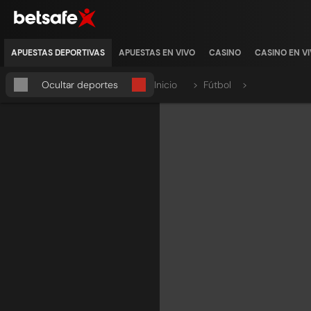
APUESTAS DEPORTIVAS
APUESTAS EN VIVO
CASINO
CASINO EN V
Ocultar deportes
Inicio
>
Fútbol
>
Todos Suecia
Inicio
Desafío Millonario
Calendario
Eventos & Ligas
Torneos de apuestas
Ganador del Partido
Total de G
Cuotas mejoradas
Mañana
Transmisiones en vivo
Superettan, Suecia
G
Ljungskile SK
IK Oddevold
Favoritos