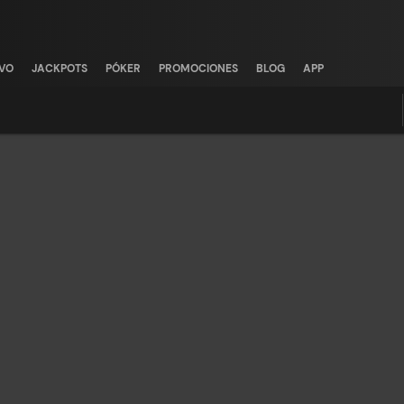
IVO
JACKPOTS
PÓKER
PROMOCIONES
BLOG
APP
Especiales
oles
Hándicap (3 opciones)
Ambos Equipos Anotan
Doble Oportunida
anador del partido
Total de goles
Ljungskile SK
Empate
IK Oddevold
más de 2.5
2.45
3.35
2.78
1.78