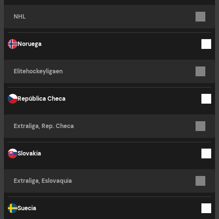
NHL
Noruega
Elitehockeyligaen
República Checa
Extraliga, Rep. Checa
Slovakia
Extraliga, Eslovaquia
Suecia