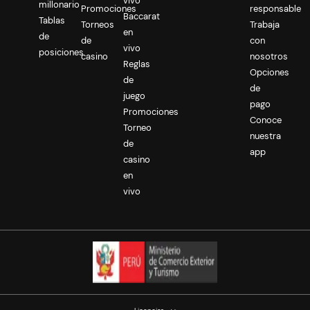
vivo
millonario
Promociones
responsable
Baccarat
Tablas
Guía para apostar en hockey sobre hielo
Torneos
Trabaja
en
de
de
con
Realizar tus apuestas de hockey sobre hielo en Betsafe es muy
vivo
posiciones
casino
nosotros
sencillo y rápido. Solo necesitas seguir estos pasos:
Reglas
Opciones
de
Selecciona un partido de hockey sobre hielo: tienes que buscar el
de
encuentro en el que deseas apostar en el menú. Tendrás todos los
juego
partidos que se están llevando a cabo en ese momento o que están por
pago
comenzar. Escoge uno para realizar tu apuesta.
Promociones
Revisa los mercados disponibles: al escoger una liga, campeonato o
Conoce
Torneo
partido, podrás ver los diferentes tipos de apuestas que puedes hacer.
nuestra
Estos son los mercados de apuestas. Llegado a este paso, si no tienes una
de
cuenta en Betsafe, debes
registrarte
para poder continuar.
app
Inspecciona las cuotas: es importante que veas bien las cuotas porque
casino
estas te dan una idea de lo que puedes ganar en función del monto que
quieras apostar y también te dan una idea de los equipos favoritos y los
en
que no lo son.
Define el monto de tu apuesta: ya seleccionado el partido, el tipo de
vivo
apuesta o mercado y verificada la cuota, tienes que poner en el talón
cuánto dinero deseas apostar. Betsafe, de manera automática, calculará
tus posibles ganancias si aciertas tu pronóstico.
Confirma tu apuesta: revisa todo con mucho cuidado y corrobora que
todo esté correcto. Hecho esto, haz clic en “Conformar apuesta”.
Competiciones más importantes de ice hockey para
apostar
En el hockey sobre hielo hay ligas y competencias internacionales