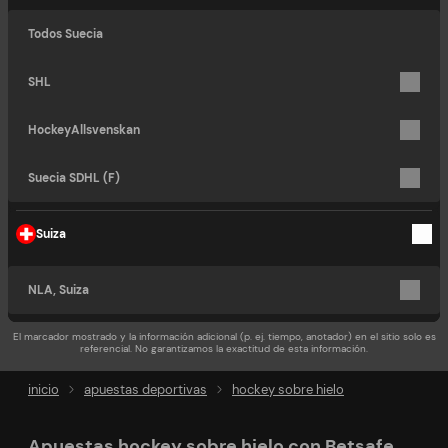
Todos Suecia
SHL
HockeyAllsvenskan
Suecia SDHL (F)
Suiza
NLA, Suiza
El marcador mostrado y la información adicional (p. ej. tiempo, anotador) en el sitio solo es
referencial. No garantizamos la exactitud de esta información.
inicio
apuestas deportivas
hockey sobre hielo
Apuestas hockey sobre hielo con Betsafe