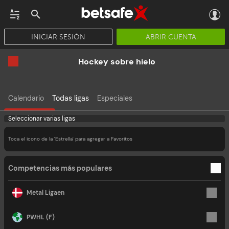
INICIAR SESIÓN
ABRIR CUENTA
CASINO EN VIVO
JACKPOTS
PÓKER
PROMOCIONES
APP
Hockey sobre hielo
Calendario
Todas ligas
Especiales
Seleccionar varias ligas
Toca el icono de la 'Estrella' para agregar a Favoritos
Competencias más populares
Metal Ligaen
PWHL (F)