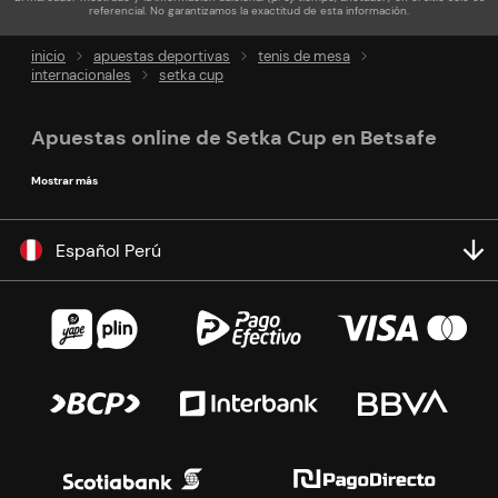
referencial. No garantizamos la exactitud de esta información.
inicio
apuestas deportivas
tenis de mesa
internacionales
setka cup
Apuestas online de Setka Cup en Betsafe
Mostrar más
Español Perú