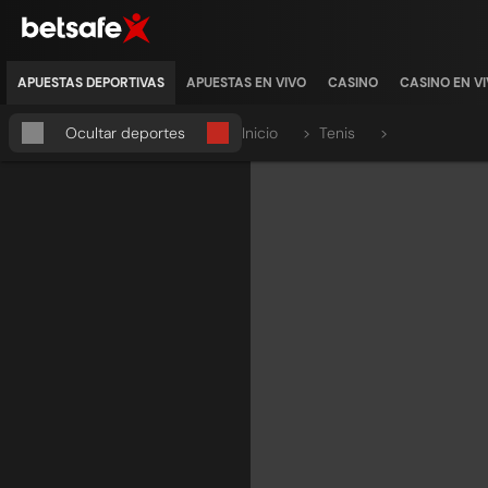
APUESTAS DEPORTIVAS
APUESTAS EN VIVO
CASINO
CASINO EN V
Ocultar deportes
Inicio
>
Tenis
>
Todos ATP
Inicio
Desafío Millonario
Calendario
Eventos & Ligas
Torneos de apuestas
Ganador del partido
Hándicap 
Cuotas mejoradas
Eventos de hoy
Transmisiones en vivo
ATP Montreal
Gan
Griekspoor, Tallon
Merida, Daniel
Favoritos