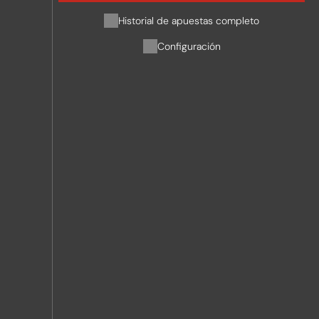
Juegos del partido
Serafini, M
+3.5
más de 23.5
menos de 23.5
Historial de apuestas completo
1.40
2.15
1.58
Configuración
Juegos del partido
Legout, T
+2.5
más de 21.5
menos de 21.5
1.82
1.76
1.88
onible
No disponible
tador) en el sitio solo es referencial. No garantizamos la exactitud de esta información.