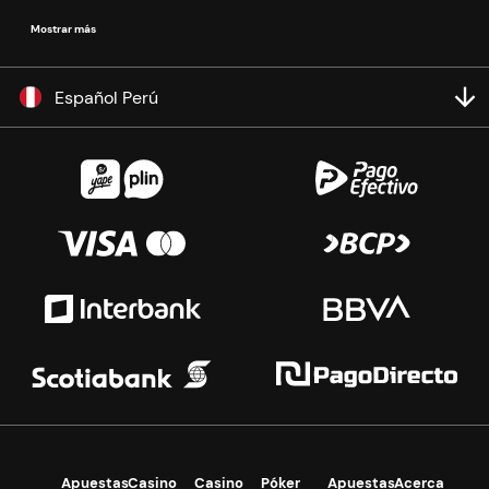
Mostrar más
Español Perú
Apuestas
Casino
Casino
Póker
Apuestas
Acerca