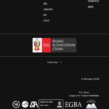
nuestra
de
app
casino
en
vivo
Licencias
© Betsafe 2026
Por favor,
juega con responsabilidad.