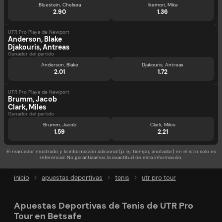
Bluestein, Chelsea
Ikemori, Mika
2.90
1.36
UTR Pro Playa de Newport
Anderson, Blake
Djakouris, Antreas
Ganador del partido
Anderson, Blake
Djakouris, Antreas
2.01
1.72
UTR Pro Playa de Newport
Brumm, Jacob
Clark, Miles
Ganador del partido
Brumm, Jacob
Clark, Miles
1.59
2.21
El marcador mostrado y la información adicional (p. ej. tiempo, anotador) en el sitio solo es
referencial. No garantizamos la exactitud de esta información.
inicio
apuestas deportivas
tenis
utr pro tour
Apuestas Deportivas de Tenis de UTR Pro
Tour en Betsafe