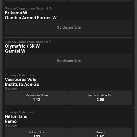
Gambia Campeonato Nacional (F)
Brikama W
Gambia Armed Forces W
No disponible
Gambia Campeonato Nacional (F)
Olymafric / SK W
Gamtel W
No disponible
Superliga C de Brasil
Vassouras Volei
Instituto Ace Go
Ganador
Vassouras Volei
Instituto Ace Go
1.42
2.55
Superliga C de Brasil
Nilton Lins
Remo
Ganador
Nilton Lins
Remo
1.32
2.90