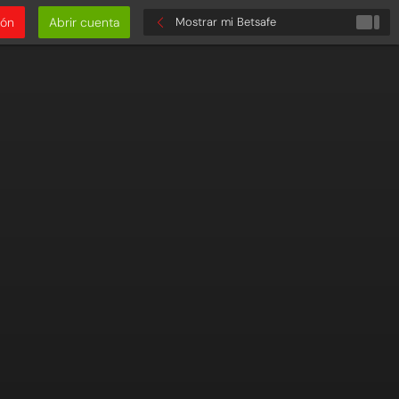
ión
Abrir cuenta
Mostrar mi Betsafe