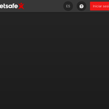
ES
Iniciar ses
English
Español Perú