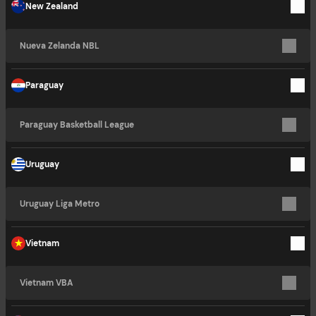
New Zealand
Nueva Zelanda NBL
Paraguay
Paraguay Basketball League
Uruguay
Uruguay Liga Metro
Vietnam
Vietnam VBA