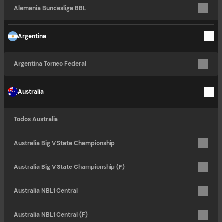
Alemania Bundesliga BBL
Argentina
Argentina Torneo Federal
Australia
Todos Australia
Australia Big V State Championship
Australia Big V State Championship (F)
Australia NBL1 Central
Australia NBL1 Central (F)