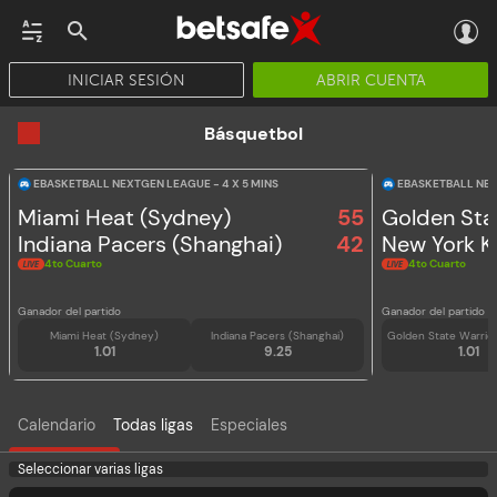
INICIAR SESIÓN
ABRIR CUENTA
CASINO EN VIVO
JACKPOTS
PÓKER
PROMOCIONES
APP
Básquetbol
EBASKETBALL NEXTGEN LEAGUE - 4 X 5 MINS
EBASKETBALL NEX
Miami Heat (Sydney)
55
Golden Sta
Indiana Pacers (Shanghai)
42
New York Kn
4to Cuarto
4to Cuarto
Ganador del partido
Ganador del partido
Miami Heat (Sydney)
Indiana Pacers (Shanghai)
Golden State Warrior
1.01
9.25
1.01
Calendario
Todas ligas
Especiales
Seleccionar varias ligas