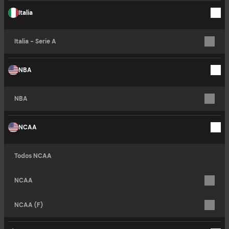
Italia
Italia - Serie A
NBA
NBA
NCAA
Todos NCAA
NCAA
NCAA (F)